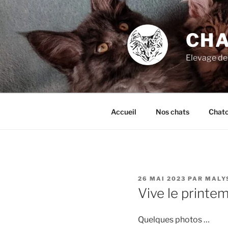
Aller
au
contenu
CHA
principal
Elevage de
Accueil
Nos chats
Chat
PUBLIÉ
26 MAI 2023
PAR
MALY
LE
Vive le printe
Quelques photos …