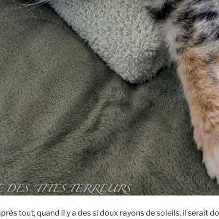
après tout, quand il y a des si doux rayons de soleils, il serai