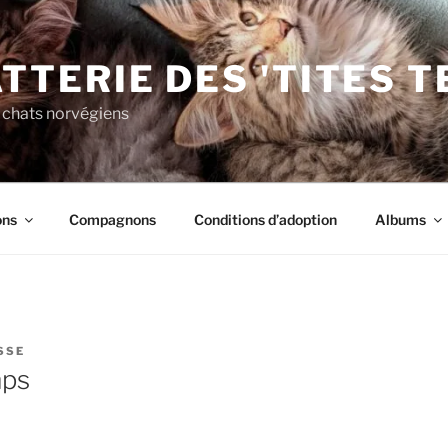
TTERIE DES 'TITES 
 chats norvégiens
ons
Compagnons
Conditions d’adoption
Albums
SSE
mps