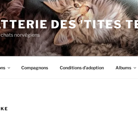
TTERIE DES 'TITES 
 chats norvégiens
ons
Compagnons
Conditions d’adoption
Albums
AKE