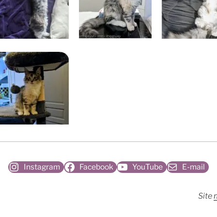
Instagram
Facebook
YouTube
E-mail
Site
m