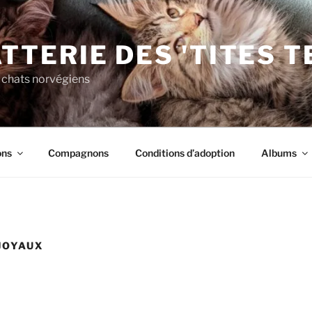
TTERIE DES 'TITES 
 chats norvégiens
ons
Compagnons
Conditions d’adoption
Albums
JOYAUX