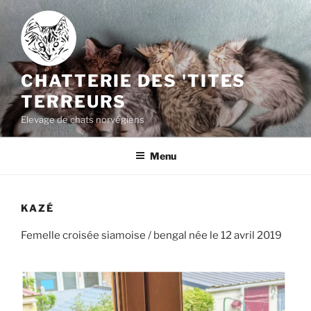
Aller
au
contenu
principal
CHATTERIE DES 'TITES
TERREURS
Elevage de chats norvégiens
Menu
KAZÉ
Femelle croisée siamoise / bengal née le 12 avril 2019