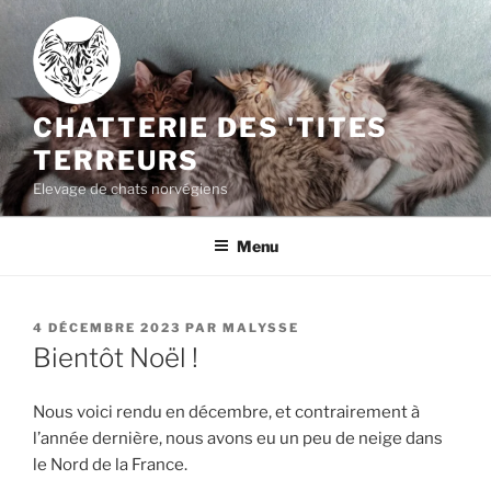
Aller
au
contenu
principal
CHATTERIE DES 'TITES
TERREURS
Elevage de chats norvégiens
Menu
PUBLIÉ
4 DÉCEMBRE 2023
PAR
MALYSSE
LE
Bientôt Noël !
Nous voici rendu en décembre, et contrairement à
l’année dernière, nous avons eu un peu de neige dans
le Nord de la France.