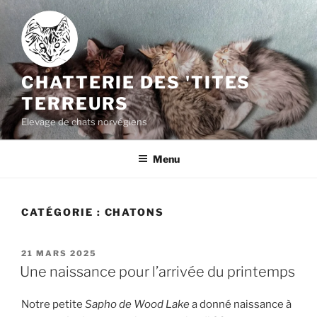
Aller
au
contenu
principal
CHATTERIE DES 'TITES
TERREURS
Elevage de chats norvégiens
Menu
CATÉGORIE :
CHATONS
PUBLIÉ
21 MARS 2025
LE
Une naissance pour l’arrivée du printemps
Notre petite
Sapho de Wood Lake
a donné naissance à