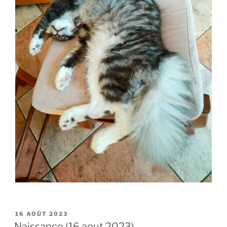
PUBLIÉ
16 AOÛT 2023
LE
Naissance (16 aout 2023)