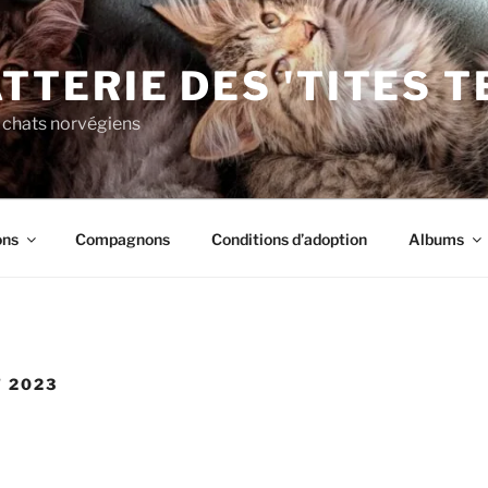
TTERIE DES 'TITES 
 chats norvégiens
ons
Compagnons
Conditions d’adoption
Albums
T 2023