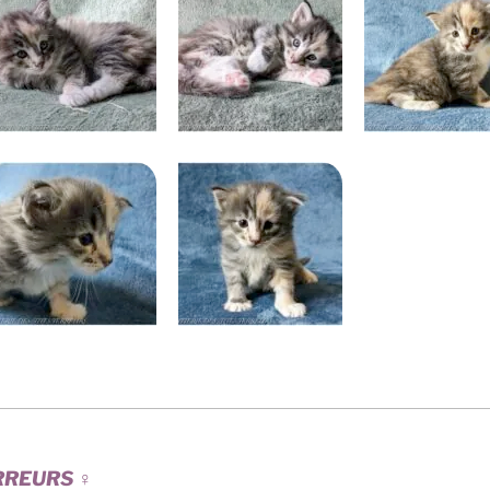
ERREURS
♀