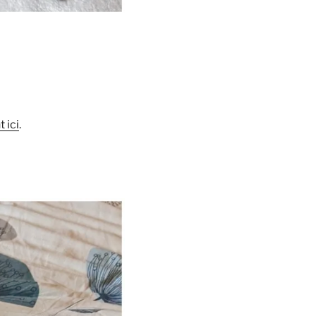
 ici
.