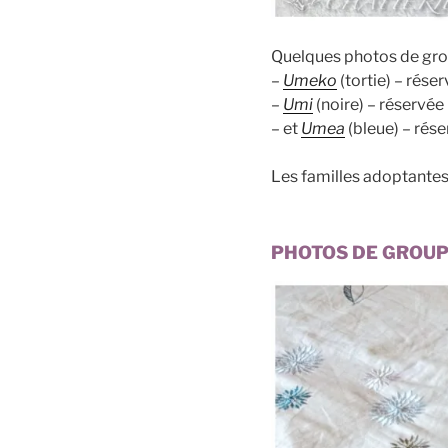
Quelques photos de grou
–
Umeko
(tortie) – rése
–
Umi
(noire) – réservée
– et
Umea
(bleue) – rés
Les familles adoptante
PHOTOS DE GROU